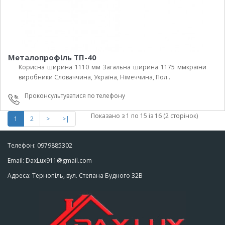
Металопрофіль ТП-40
Корисна ширина 1110 мм Загальна ширина 1175 ммкраїни
виробники Cловаччина, Україна, Німеччина, Пол..
Проконсультуватися по телефону
Показано з 1 по 15 із 16 (2 сторінок)
1
2
>
>|
Телефон: 0979885302
Email: DaxLux911@gmail.com
Адреса: Тернопіль, вул. Степана Будного 32В