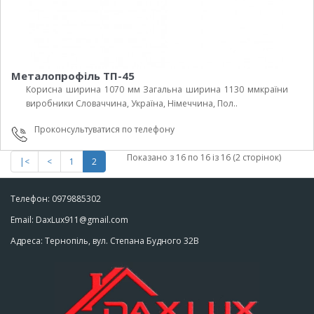
Металопрофіль ТП-45
Корисна ширина 1070 мм Загальна ширина 1130 ммкраїни
виробники Cловаччина, Україна, Німеччина, Пол..
Проконсультуватися по телефону
Показано з 16 по 16 із 16 (2 сторінок)
|<
<
1
2
Телефон: 0979885302
Email: DaxLux911@gmail.com
Адреса: Тернопіль, вул. Степана Будного 32В