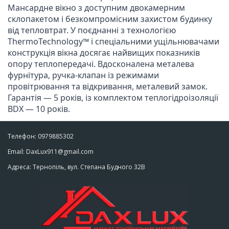
Мансардне вікно з доступним двокамерним 
склопакетом і безкомпромісним захистом будинку 
від тепловтрат. У поєднанні з технологією 
ThermoTechnology™ і спеціальними ущільнювачами 
конструкція вікна досягає найвищих показників 
опору теплопередачі. Вдосконалена металева 
фурнітура, ручка-клапан із режимами 
провітрювання та відкривання, металевий замок. 

Гарантія — 5 років, із комплектом теплогідроізоляції 
BDX — 10 років.
Телефон: 0979885302
Email: DaxLux911@gmail.com
Адреса: Тернопіль, вул. Степана Будного 32В