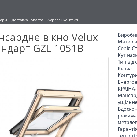
вари
Доставка і оплата
Адреса і контакти
сардне вікно Velux
Виробни
Матеріа
андарт GZL 1051B
Серія С
Кут нахи
Тип від
Кількіст
Контури
Енергое
КРАЇНА
Мансард
ущільне
Вдоскон
режимам
металев
Гарантія
теплогі