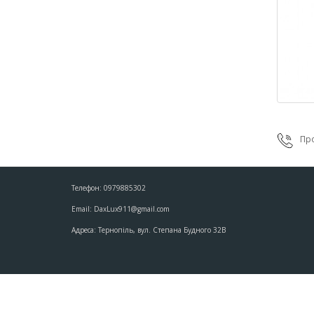
Про
Телефон: 0979885302
Email: DaxLux911@gmail.com
Адреса: Тернопіль, вул. Степана Будного 32В