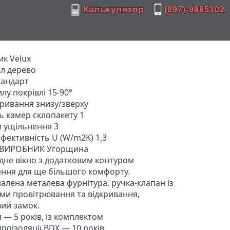
Калькулятор
(097)-9885302
к Velux

л дерево

тандарт

лу покрівлі 15-90°

кривання знизу/зверху

ь камер склопакету 1

 ущільнення 3

фективність U (W/m2K) 1,3

-ВИРОБНИК Угорщина

не вікно з додатковим контуром 
ння для ще більшого комфорту. 
алена металева фурнітура, ручка-клапан із 
и провітрювання та відкривання, 
ий замок.

 — 5 років, із комплектом 
дроізоляції BDX — 10 років.