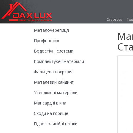
Стартова
То
Металочерепиця
Ман
Профнастил
Ст
Водостічні системи
Комплектуючі матеріали
Фальцева покрівля
Металевий сайдинг
Утеплюючі матеріали
Мансардні вікна
Сходи на горище
Гідроізоляційні плівки