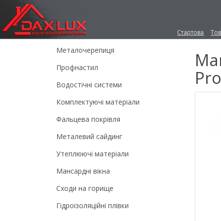
Стартова
То
Металочерепиця
Ма
Профнастил
Pro
Водостічні системи
Комплектуючі матеріали
Фальцева покрівля
Металевий сайдинг
Утеплюючі матеріали
Мансардні вікна
Сходи на горище
Гідроізоляційні плівки