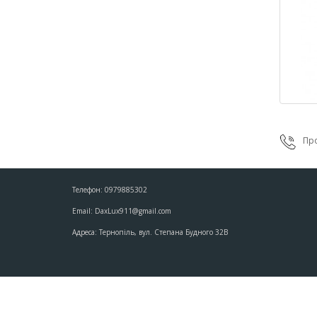
Про
Телефон: 0979885302
Email: DaxLux911@gmail.com
Адреса: Тернопіль, вул. Степана Будного 32В