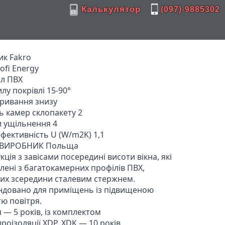
Калькулятор
(097)-9885302
к Fakro

ofi Energy

л ПВХ

лу покрівлі 15-90°

кривання знизу

ь камер склопакету 2

 ущільнення 4

фективність U (W/m2K) 1,1

-ВИРОБНИК Польща

ція з завісами посередині висоти вікна, які 
лені з багатокамерних профілів ПВХ, 
их зсередини сталевим стержнем. 
довано для приміщень із підвищеною 
ю повітря.

 — 5 років, із комплектом 
дроізоляції XDP, XDK — 10 років.