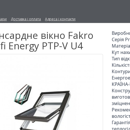
вари
Доставка і оплата
Адреса і контакти
нсардне вікно Fakro
Виробни
Серія Pr
fi Energy PTP-V U4
Матеріа
Кут нахи
Тип від
Кількіст
Контури
Енергое
КРАЇНА
Конструк
виготов
зміцнен
Рекомен
вологіст
Гарантія
теплогі