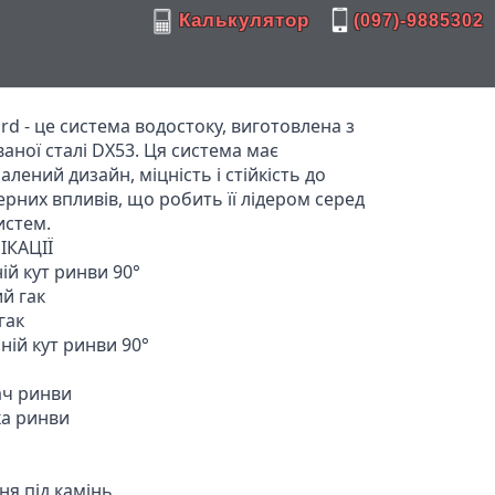
Калькулятор
(097)-9885302
rd - це система водостоку, виготовлена з 
аної сталі DX53. Ця система має 
лений дизайн, міцність і стійкість до 
рних впливів, що робить її лідером серед 
стем.

КАЦІЇ

ій кут ринви 90°

й гак

ак

ній кут ринви 90°

ач ринви

а ринви

ня під камінь
