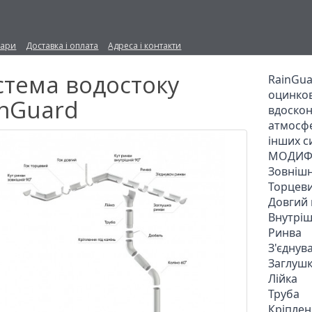
вари
Доставка і оплата
Адреса і контакти
стема водостоку
RainGua
оцинков
inGuard
вдоскона
атмосфе
інших си
МОДИФІ
Зовнішн
Торцеви
Довгий г
Внутріш
Ринва

З'єднув
Заглушк
Лійка

Труба

Кріплен