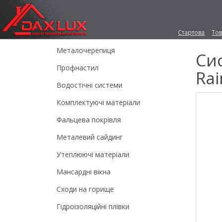
Стартова
То
Металочерепиця
Си
Профнастил
Ra
Водостічні системи
Комплектуючі матеріали
Фальцева покрівля
Металевий сайдинг
Утеплюючі матеріали
Мансардні вікна
Сходи на горище
Гідроізоляційні плівки