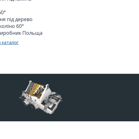
0°

ня під дерево

коліно 60°
виробник 
Польща
 каталог