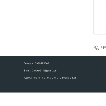
Про
Телефон: 0979885302
Email: DaxLux911@gmail.com
Адреса: Тернопіль, вул. Степана Будного 32В