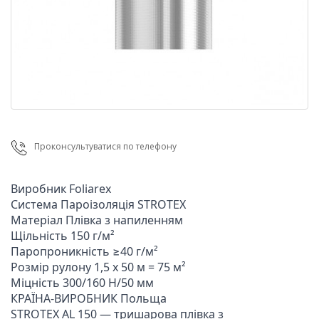
Проконсультуватися по телефону
Виробник Foliarex

Система Пароізоляція STROTEX

Матеріал Плівка з напиленням

Щільність 150 г/м²

Паропроникність ≥40 г/м²

Розмір рулону 1,5 х 50 м = 75 м²

Міцність 300/160 Н/50 мм

КРАЇНА-ВИРОБНИК Польща

STROTEX AL 150 — тришарова плівка з 