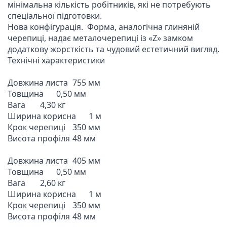
мінімальна кількість робітників, які не потребують 
спеціальної підготовки.

Нова конфігурація.  Форма, аналогічна глиняній 
черепиці, надає металочерепиці із «Z» замком 
додаткову жорсткість та чудовий естетичний вигляд.

Технічні характеристики

Довжина листа	755 мм

Товщина	0,50 мм

Вага	4,30 кг

Ширина корисна	1 м

Крок черепиці	350 мм

Висота профіля	48 мм

Довжина листа	405 мм

Товщина	0,50 мм

Вага	2,60 кг

Ширина корисна	1 м

Крок черепиці	350 мм

Висота профіля	48 мм