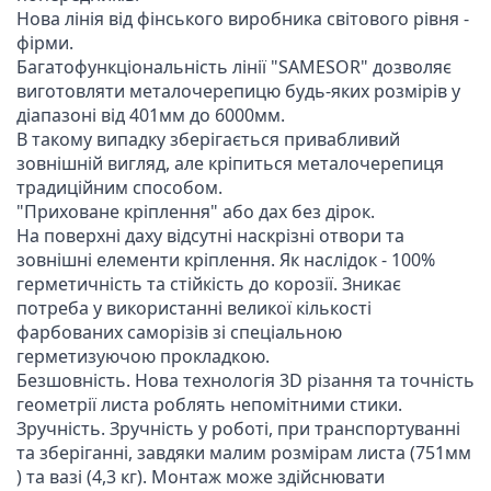
Нова лінія від фінського виробника світового рівня - 
фірми.

Багатофункціональність лінії "SAMESOR" дозволяє 
виготовляти металочерепицю будь-яких розмірів у 
діапазоні від 401мм до 6000мм.

В такому випадку зберігається привабливий 
зовнішній вигляд, але кріпиться металочерепиця 
традиційним способом.

"Приховане кріплення" або дах без дірок.

На поверхні даху відсутні наскрізні отвори та 
зовнішні елементи кріплення. Як наслідок - 100% 
герметичність та стійкість до корозії. Зникає 
потреба у використанні великої кількості 
фарбованих саморізів зі спеціальною 
герметизуючою прокладкою.

Безшовність. Нова технологія 3D різання та точність 
геометрії листа роблять непомітними стики.

Зручність. Зручність у роботі, при транспортуванні 
та зберіганні, завдяки малим розмірам листа (751мм 
) та вазі (4,3 кг). Монтаж може здійснювати 